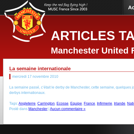
Ac
ARTICLES T
Manchester United 
La semaine internationale
mercredi 17 novembre 2010
La semaine passé, c’était le derby de Manchester, cette semaine, quelques 
derbys internationaux.
Tags:
Angleterre
,
Carrington
,
Ecosse
,
Equipe
,
France
,
Infirmerie
,
Irlande
,
Nat
Posté dans
Manchester
|
Aucun commentaire »