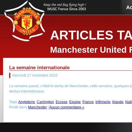
Ac
ARTICLES TA
Manchester United 
La semaine internationale
mercredi 17 novembre 2010
La semaine passé, c’était le derby de Manchester, cette semaine, quelques 
derbys internationaux.
Tags:
Angleterre
,
Carrington
,
Ecosse
,
Equipe
,
France
,
Infirmerie
,
Irlande
,
Nat
Posté dans
Manchester
|
Aucun commentaire »