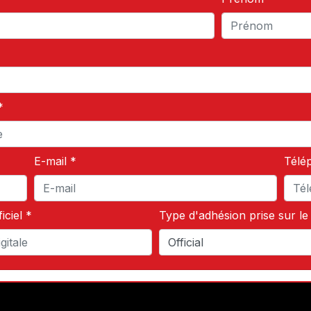
*
E-mail *
Télé
iciel *
Type d'adhésion prise sur le s