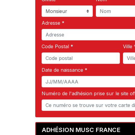
Adresse *
Code Postal *
Ville 
Date de naissance *
Numéro de l'adhésion prise sur le site off
ADHÉSION MUSC FRANCE