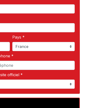
Pays *
phone *
ite officiel *