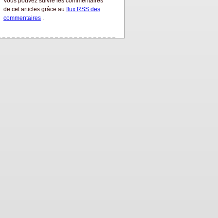
Vous pouvez suivre les commentaires
de cet articles grâce au
flux RSS des
commentaires
.