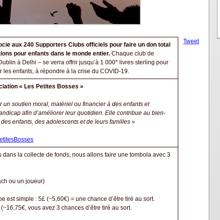
Tweet
ie aux 240 Supporters Clubs officiels pour faire un don total
tions pour enfants dans le monde entier.
Chaque club de
lin à Delhi – se verra offrir jusqu’à 1 000* livres sterling pour
ur les enfants, à répondre à la crise du COVID-19.
ciation « Les Petites Bosses »
r un soutien moral, matériel ou financier à des enfants et
ndicap afin d’améliorer leur quotidien. Elle contribue au bien-
ie des enfants, des adolescents et de leurs familles »
PetitesBosses
ans la collecte de fonds, nous allons faire une tombola avec 3
oach ou un joueur)
e est simple : 5£ (~5,60€) = une chance d’être tiré au sort.
(~16,75€, vous avez 3 chances d’être tiré au sort.