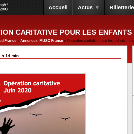
Accueil
Actus
Billetterie
ION CARITATIVE POUR LES ENFANTS
ed France
»
Annonces
,
MUSC France
» Opération caritative pour les enfants ha
0 h 14 min