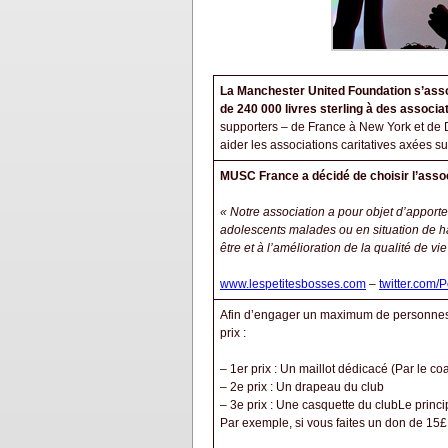
La Manchester United Foundation s’assoc
de 240 000 livres sterling à des associa
supporters – de France à New York et de Dub
aider les associations caritatives axées s
MUSC France a décidé de choisir l’asso
« Notre association a pour objet d’apporte
adolescents malades ou en situation de ha
être et à l’amélioration de la qualité de v
www.lespetitesbosses.com
–
twitter.com/
Afin d’engager un maximum de personnes d
prix :
– 1er prix : Un maillot dédicacé (Par le c
– 2e prix : Un drapeau du club
– 3e prix : Une casquette du clubLe princip
Par exemple, si vous faites un don de 15£ 