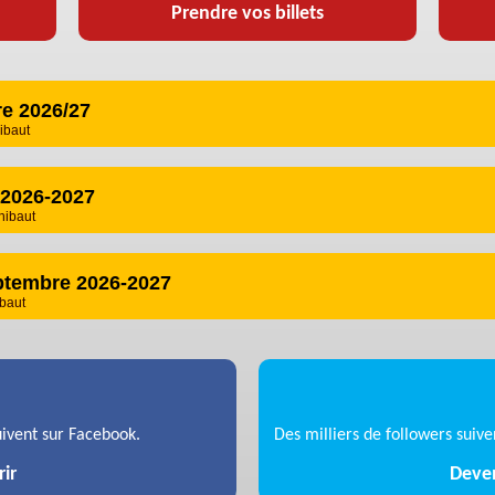
Prendre vos billets
re 2026/27
ibaut
e 2026-2027
Thibaut
eptembre 2026-2027
ibaut
ivent sur Facebook.
Des milliers de followers suiven
ir
Deven