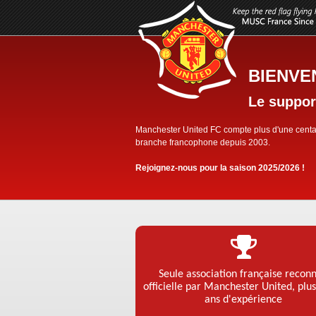
BIENVE
Le suppor
Manchester United FC compte plus d'une centa
branche francophone depuis 2003.
Rejoignez-nous pour la saison 2025/2026 !
Seule association française recon
officielle par Manchester United, plu
ans d'expérience